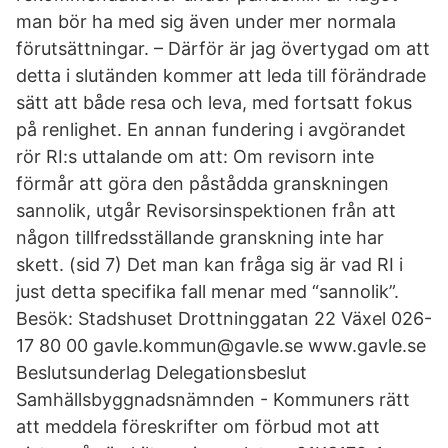
man bör ha med sig även under mer normala
förutsättningar. – Därför är jag övertygad om att
detta i slutänden kommer att leda till förändrade
sätt att både resa och leva, med fortsatt fokus
på renlighet. En annan fundering i avgörandet
rör RI:s uttalande om att: Om revisorn inte
förmår att göra den påstådda granskningen
sannolik, utgår Revisorsinspektionen från att
någon tillfredsställande granskning inte har
skett. (sid 7) Det man kan fråga sig är vad RI i
just detta specifika fall menar med “sannolik”.
Besök: Stadshuset Drottninggatan 22 Växel 026-
17 80 00 gavle.kommun@gavle.se www.gavle.se
Beslutsunderlag Delegationsbeslut
Samhällsbyggnadsnämnden - Kommuners rätt
att meddela föreskrifter om förbud mot att