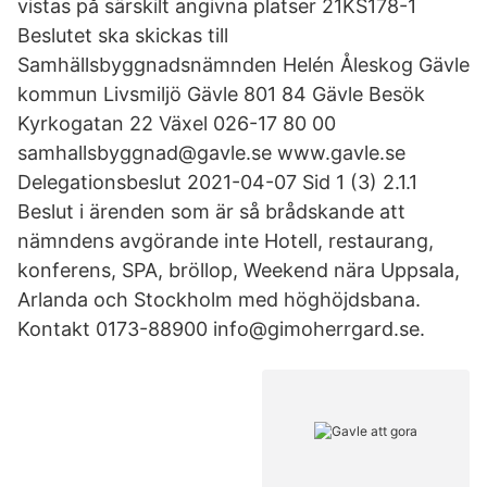
vistas på särskilt angivna platser 21KS178-1
Beslutet ska skickas till
Samhällsbyggnadsnämnden Helén Åleskog Gävle
kommun Livsmiljö Gävle 801 84 Gävle Besök
Kyrkogatan 22 Växel 026-17 80 00
samhallsbyggnad@gavle.se www.gavle.se
Delegationsbeslut 2021-04-07 Sid 1 (3) 2.1.1
Beslut i ärenden som är så brådskande att
nämndens avgörande inte Hotell, restaurang,
konferens, SPA, bröllop, Weekend nära Uppsala,
Arlanda och Stockholm med höghöjdsbana.
Kontakt 0173-88900 info@gimoherrgard.se.