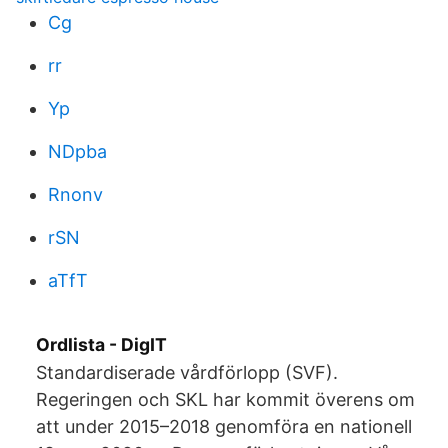
Cg
rr
Yp
NDpba
Rnonv
rSN
aTfT
Ordlista - DigIT
Standardiserade vårdförlopp (SVF).
Regeringen och SKL har kommit överens om
att under 2015–2018 genomföra en nationell